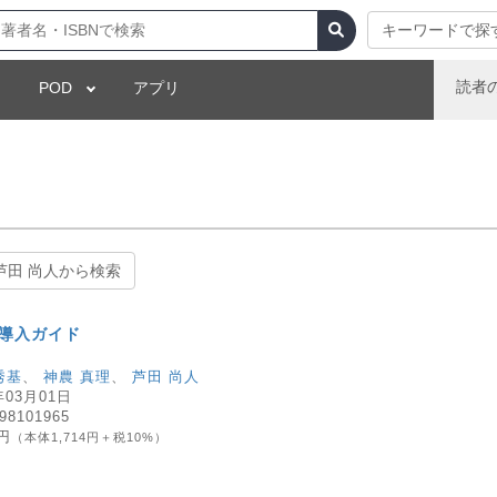
キーワードで探
読者
POD
アプリ
芦田 尚人から検索
評価導入ガイド
秀基
、
神農 真理
、
芦田 尚人
年03月01日
98101965
5円
（本体1,714円＋税10%）