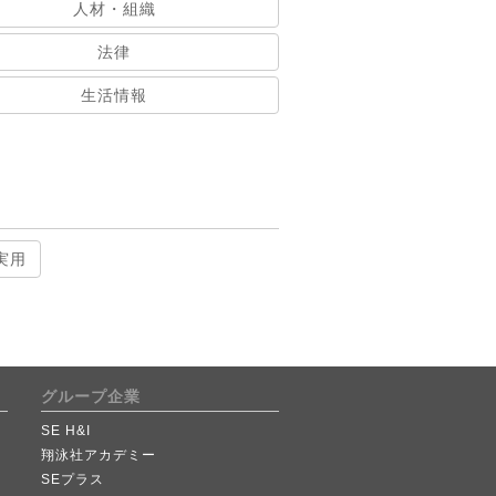
人材・組織
法律
生活情報
実用
グループ企業
SE H&I
翔泳社アカデミー
SEプラス