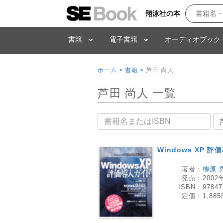
翔泳社の本
書籍
電子書籍
オーディオブック
ホーム >
書籍 >
芦田 尚人
芦田 尚人 一覧
書籍名
Windows XP 
著者：
柳原 
発売：
2002
ISBN：
97847
定価：
1,88