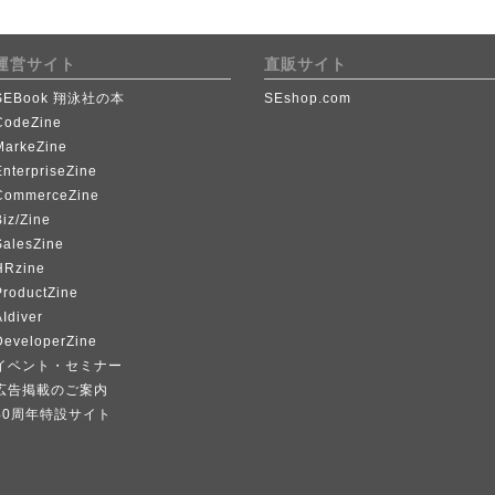
運営サイト
直販サイト
SEBook 翔泳社の本
SEshop.com
CodeZine
MarkeZine
EnterpriseZine
CommerceZine
iz/Zine
SalesZine
HRzine
ProductZine
Idiver
DeveloperZine
イベント・セミナー
広告掲載のご案内
40周年特設サイト