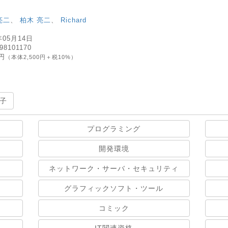
亮二
、
柏木 亮二
、
Richard
年05月14日
98101170
0円
（本体2,500円＋税10%）
子
プログラミング
開発環境
ネットワーク・サーバ・セキュリティ
グラフィックソフト・ツール
コミック