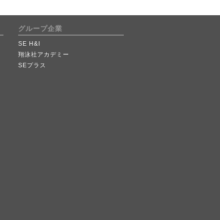
グループ企業
SE H&I
翔泳社アカデミー
SEプラス