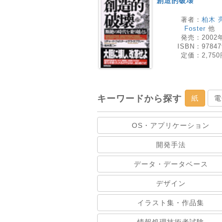
創造的破壊
著者：
柏木 
Foster
他
発売：
2002
ISBN：
97847
定価：
2,75
キーワードから探す
紙
電
OS・アプリケーション
開発手法
データ・データベース
デザイン
イラスト集・作品集