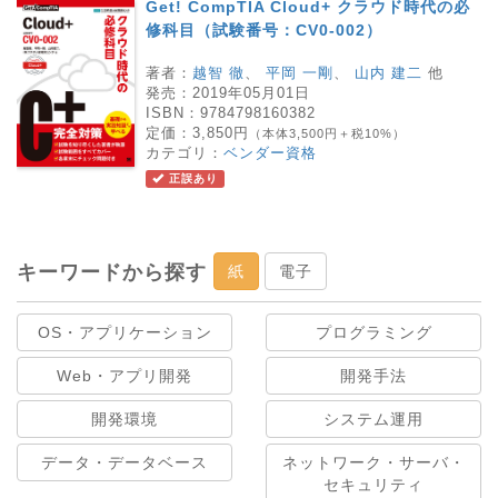
Get! CompTIA Cloud+ クラウド時代の必
修科目（試験番号：CV0-002）
著者：
越智 徹
、
平岡 一剛
、
山内 建二
他
発売：
2019年05月01日
ISBN：
9784798160382
定価：
3,850円
（本体3,500円＋税10%）
カテゴリ：
ベンダー資格
正誤あり
キーワードから探す
紙
電子
OS・アプリケーション
プログラミング
Web・アプリ開発
開発手法
開発環境
システム運用
データ・データベース
ネットワーク・サーバ・
セキュリティ