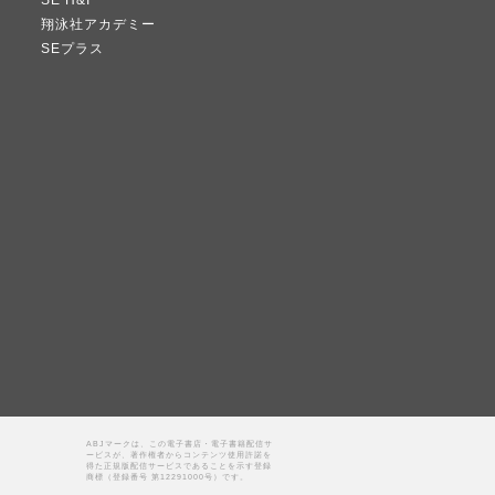
SE H&I
翔泳社アカデミー
SEプラス
ABJマークは、この電子書店・電子書籍配信サ
ービスが、著作権者からコンテンツ使用許諾を
得た正規版配信サービスであることを示す登録
商標（登録番号 第12291000号）です。