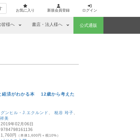
す
お気に入り
新規会員登録
ログイン
の皆様へ
書店・法人様へ
公式通販
と経済がわかる本 12歳から考えた
：
グンヒル・J.エクルンド
、
枇谷 玲子
、
 祥美
：
2019年02月06日
：
9784798161136
：
1,760円
（本体1,600円＋税10%）