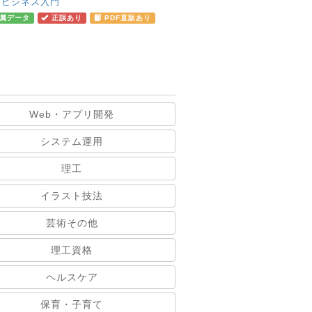
：
ビジネス入門
属データ
正誤あり
PDF直販あり
Web・アプリ開発
システム運用
理工
イラスト技法
芸術その他
理工資格
ヘルスケア
保育・子育て