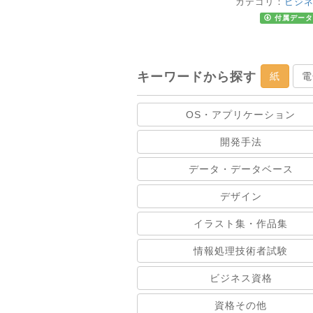
カテゴリ：
ビジ
付属データ
キーワードから探す
紙
電
OS・アプリケーション
開発手法
データ・データベース
デザイン
イラスト集・作品集
情報処理技術者試験
ビジネス資格
資格その他