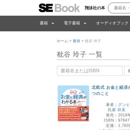
翔泳社の本
書籍
電子書籍
オーディオブック
ホーム >
書籍 >
枇谷 玲子
枇谷 玲子 一覧
書籍名
北欧式 お金と経済
つのこと
著者：
グンヒ
氏家 祥美
発売：
2019
ISBN：
97847
定価：
1,76