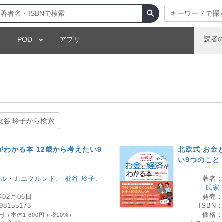
キーワードで探
読者
POD
アプリ
枇谷 玲子から検索
がわかる本 12歳から考えたい9
北欧式 お金
い9つのこと
ル・J.エクルンド
、
枇谷 玲子
、
著者
氏家
年02月06日
発売
98155173
ISBN
0円
価格
（本体1,600円＋税10%）