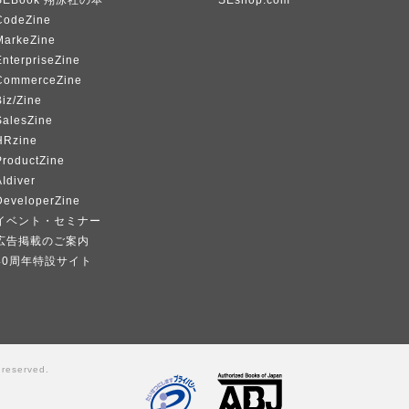
SEBook 翔泳社の本
SEshop.com
CodeZine
MarkeZine
EnterpriseZine
CommerceZine
iz/Zine
SalesZine
HRzine
ProductZine
Idiver
DeveloperZine
イベント・セミナー
広告掲載のご案内
40周年特設サイト
 reserved.