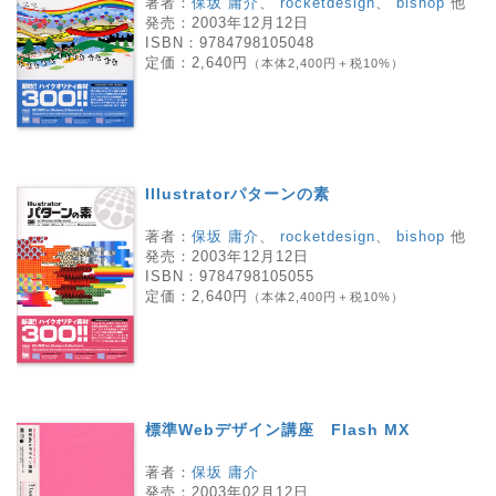
著者：
保坂 庸介
、
rocketdesign
、
bishop
他
発売：
2003年12月12日
ISBN：
9784798105048
定価：
2,640円
（本体2,400円＋税10%）
Illustratorパターンの素
著者：
保坂 庸介
、
rocketdesign
、
bishop
他
発売：
2003年12月12日
ISBN：
9784798105055
定価：
2,640円
（本体2,400円＋税10%）
標準Webデザイン講座 Flash MX
著者：
保坂 庸介
発売：
2003年02月12日