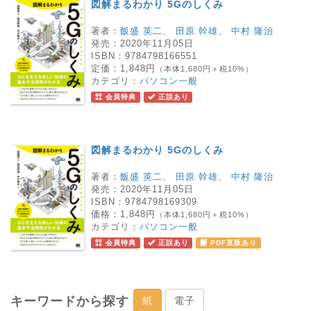
図解まるわかり 5Gのしくみ
著者：
飯盛 英二
、
田原 幹雄
、
中村 隆治
発売：
2020年11月05日
ISBN：
9784798166551
定価：
1,848円
（本体1,680円＋税10%）
カテゴリ：
パソコン一般
会員特典
正誤あり
図解まるわかり 5Gのしくみ
著者：
飯盛 英二
、
田原 幹雄
、
中村 隆治
発売：
2020年11月05日
ISBN：
9784798169309
価格：
1,848円
（本体1,680円＋税10%）
カテゴリ：
パソコン一般
会員特典
正誤あり
PDF直販あり
キーワードから探す
紙
電子