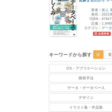
図解まるわかり デ
著者：
坂上 
発売：
2021
ISBN：
97847
定価：
1,84
カテゴリ：
デー
会員特典
キーワードから探す
紙
電
OS・アプリケーション
開発手法
データ・データベース
デザイン
イラスト集・作品集