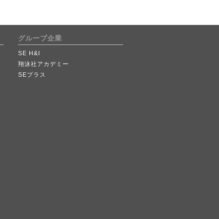
グループ企業
SE H&I
翔泳社アカデミー
SEプラス