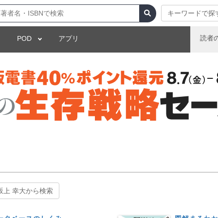
キーワードで探
読者
POD
アプリ
坂上 幸大から検索