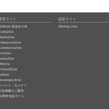
運営サイト
直販サイト
SEBook 翔泳社の本
SEshop.com
CodeZine
MarkeZine
EnterpriseZine
CommerceZine
iz/Zine
SalesZine
HRzine
ProductZine
Idiver
DeveloperZine
イベント・セミナー
広告掲載のご案内
40周年特設サイト