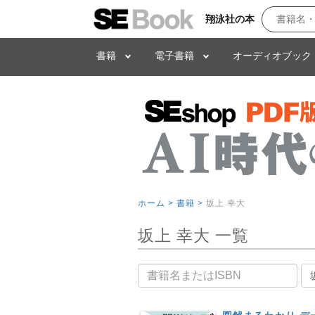
翔泳社の本
書籍
電子書籍
オーディオブック
ホーム >
書籍 >
坂上 幸大
坂上 幸大 一覧
書籍名