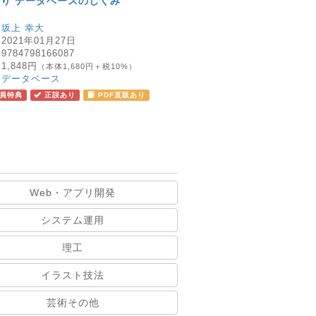
り データベースのしくみ
：
坂上 幸大
：
2021年01月27日
：
9784798166087
：
1,848円
（本体1,680円＋税10%）
：
データベース
員特典
正誤あり
PDF直販あり
Web・アプリ開発
システム運用
理工
イラスト技法
芸術その他