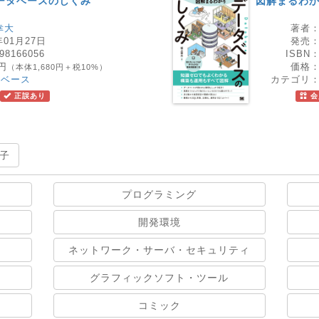
ータベースのしくみ
図解まるわか
幸大
著者
年01月27日
発売
98166056
ISBN
8円
価格
（本体1,680円＋税10%）
タベース
カテゴリ
正誤あり
会
子
プログラミング
開発環境
ネットワーク・サーバ・セキュリティ
グラフィックソフト・ツール
コミック