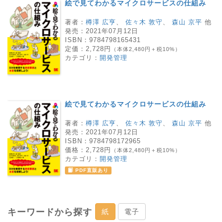
絵で見てわかるマイクロサービスの仕組み
著者：
樽澤 広亨
、
佐々木 敦守
、
森山 京平
他
発売：
2021年07月12日
ISBN：
9784798165431
定価：
2,728円
（本体2,480円＋税10%）
カテゴリ：
開発管理
絵で見てわかるマイクロサービスの仕組み
著者：
樽澤 広亨
、
佐々木 敦守
、
森山 京平
他
発売：
2021年07月12日
ISBN：
9784798172965
価格：
2,728円
（本体2,480円＋税10%）
カテゴリ：
開発管理
PDF直販あり
キーワードから探す
紙
電子