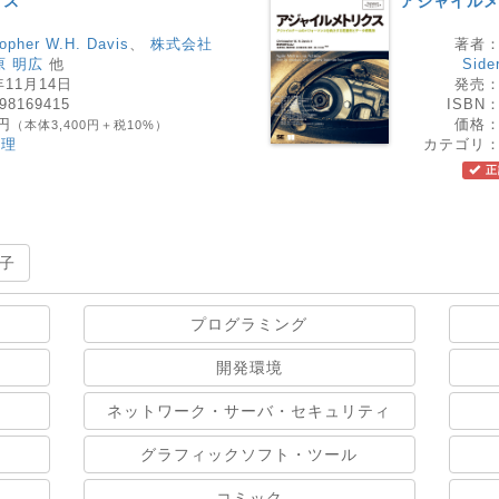
クス
アジャイル
topher W.H. Davis
、
株式会社
著者
原 明広
他
Side
年11月14日
発売
98169415
ISBN
0円
価格
（本体3,400円＋税10%）
管理
カテゴリ
正
子
プログラミング
開発環境
ネットワーク・サーバ・セキュリティ
グラフィックソフト・ツール
コミック