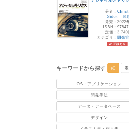
アジャイルメトリ
著者：
Chris
Sider
、
浅
発売：
2022
ISBN：
97847
定価：
3,74
カテゴリ：
開発
正誤あり
キーワードから探す
紙
電
OS・アプリケーション
開発手法
データ・データベース
デザイン
イラスト集・作品集