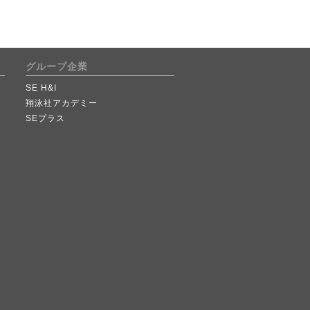
グループ企業
SE H&I
翔泳社アカデミー
SEプラス