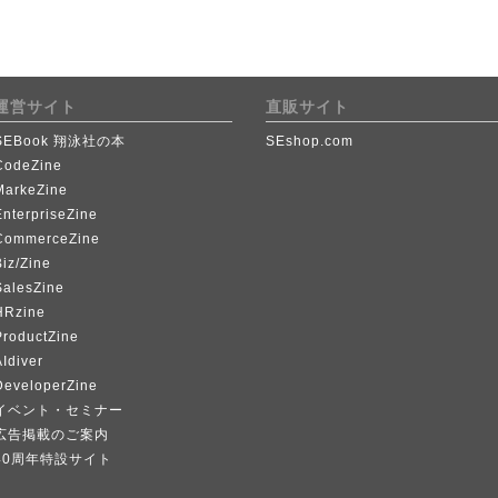
運営サイト
直販サイト
SEBook 翔泳社の本
SEshop.com
CodeZine
MarkeZine
EnterpriseZine
CommerceZine
iz/Zine
SalesZine
HRzine
ProductZine
Idiver
DeveloperZine
イベント・セミナー
広告掲載のご案内
40周年特設サイト