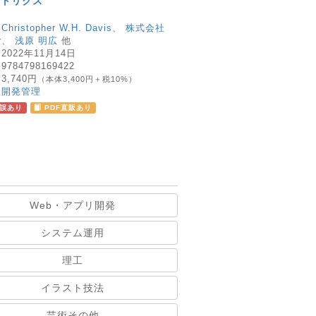
メトリクス
：
Christopher W.H. Davis
、
株式会社
r
、
浅原 明広
他
：
2022年11月14日
：
9784798169422
：
3,740円
（本体3,400円＋税10%）
：
開発管理
誤あり
PDF直販あり
Web・アプリ開発
システム運用
理工
イラスト技法
芸術その他