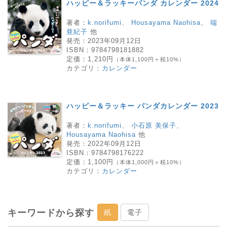
ハッピー＆ラッキーパンダ カレンダー 2024
著者：
k.norifumi
、
Housayama Naohisa
、
端
亜紀子
他
発売：
2023年09月12日
ISBN：
9784798181882
定価：
1,210円
（本体1,100円＋税10%）
カテゴリ：
カレンダー
ハッピー＆ラッキー パンダカレンダー 2023
著者：
k.norifumi
、
小石原 美保子
、
Housayama Naohisa
他
発売：
2022年09月12日
ISBN：
9784798176222
定価：
1,100円
（本体1,000円＋税10%）
カテゴリ：
カレンダー
キーワードから探す
紙
電子