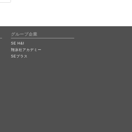
グループ企業
SE H&I
翔泳社アカデミー
SEプラス