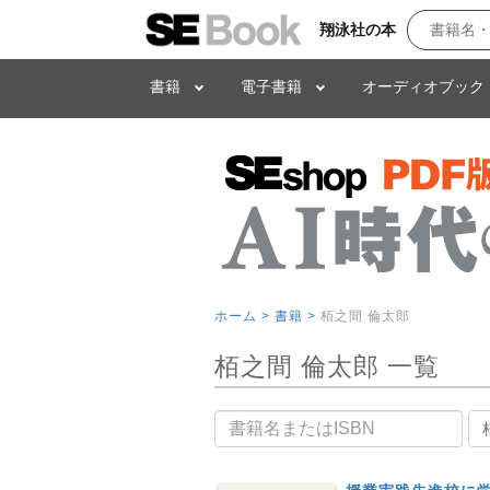
翔泳社の本
書籍
電子書籍
オーディオブック
ホーム >
書籍 >
栢之間 倫太郎
栢之間 倫太郎 一覧
書籍名