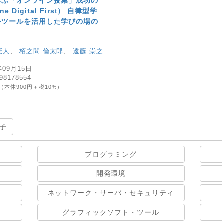
学ぶ「オンライン授業」成功の
e Digital First） 自律型学
ルツールを活用した学びの場の
憲人
、
栢之間 倫太郎
、
遠藤 崇之
年09月15日
98178554
（本体900円＋税10%）
子
プログラミング
開発環境
ネットワーク・サーバ・セキュリティ
グラフィックソフト・ツール