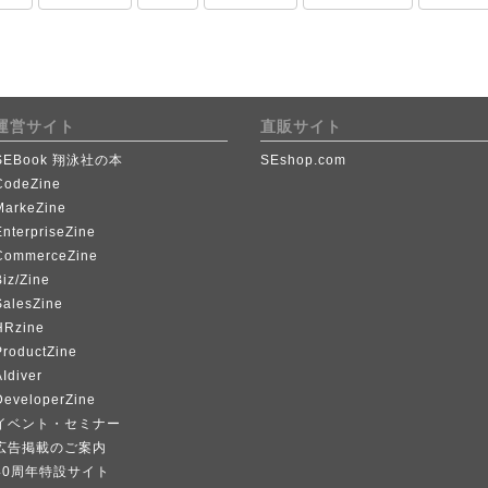
運営サイト
直販サイト
SEBook 翔泳社の本
SEshop.com
CodeZine
MarkeZine
EnterpriseZine
CommerceZine
iz/Zine
SalesZine
HRzine
ProductZine
Idiver
DeveloperZine
イベント・セミナー
広告掲載のご案内
40周年特設サイト