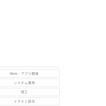
Web・アプリ開発
システム運用
理工
イラスト技法