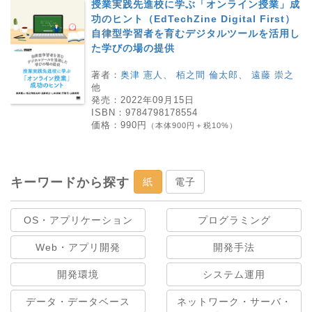
授業実践先進校に学ぶ「オンライン授業」成
功のヒント（EdTechZine Digital First）
自律型学習者を育むデジタルツールを活用し
た学びの場の提供
著者：
奥津 憲人
、
栢之間 倫太郎
、
遠藤 崇之
他
発売：
2022年09月15日
ISBN：
9784798178554
価格：
990円
（本体900円＋税10%）
キーワードから探す
紙
電子
OS・アプリケーション
プログラミング
Web・アプリ開発
開発手法
開発環境
システム運用
データ・データベース
ネットワーク・サーバ・