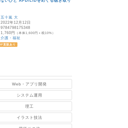
ないひと APD/LiDをめぐる聴き取り
：
五十嵐 大
：
2022年12月12日
：
9784798175348
：
1,760円
（本体1,600円＋税10%）
：
介護・福祉
DF直販あり
Web・アプリ開発
システム運用
理工
イラスト技法