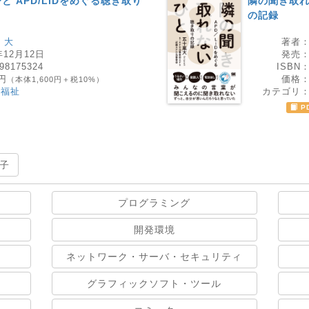
 APD/LiDをめぐる聴き取り
隣の聞き取れ
の記録
 大
著者
年12月12日
発売
98175324
ISBN
0円
価格
（本体1,600円＋税10%）
・福祉
カテゴリ
P
子
プログラミング
開発環境
ネットワーク・サーバ・セキュリティ
グラフィックソフト・ツール