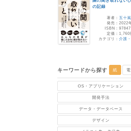
隣の聞き取れないひと
の記録
著者：
五十嵐
発売：
2022
ISBN：
97847
定価：
1,76
カテゴリ：
介護
キーワードから探す
紙
電
OS・アプリケーション
開発手法
データ・データベース
デザイン