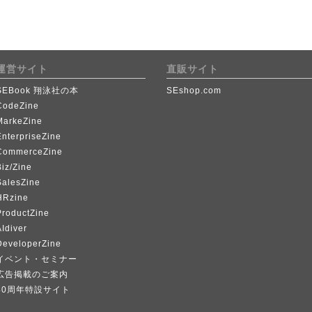
運営サイト
直販サイト
SEBook 翔泳社の本
SEshop.com
CodeZine
MarkeZine
EnterpriseZine
CommerceZine
iz/Zine
SalesZine
HRzine
ProductZine
Idiver
DeveloperZine
イベント・セミナー
広告掲載のご案内
40周年特設サイト