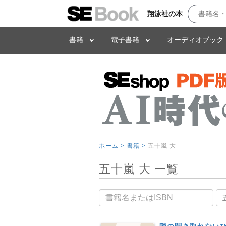
翔泳社の本
書籍
電子書籍
オーディオブック
ホーム >
書籍 >
五十嵐 大
五十嵐 大 一覧
書籍名