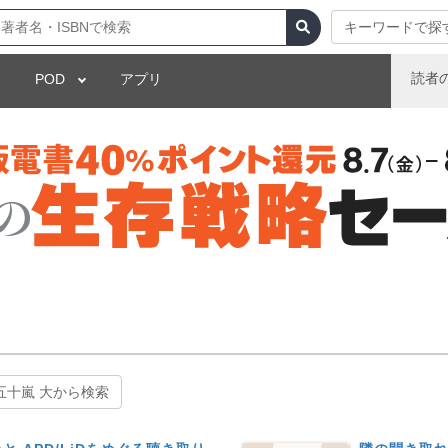
キーワードで探
読者
POD
アプリ
五十嵐 大から検索