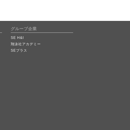
グループ企業
SE H&I
翔泳社アカデミー
SEプラス