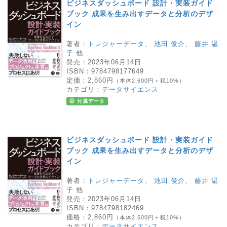
ビジネスダッシュボード 設計・実装ガイド
ブック 成果を生み出すデータと分析のデザ
イン
著者：
トレジャーデータ
、
池田 俊介
、
藤井 温
子
他
発売：
2023年06月14日
ISBN：
9784798177649
定価：
2,860円
（本体2,600円＋税10%）
カテゴリ：
データサイエンス
付属データ
ビジネスダッシュボード 設計・実装ガイド
ブック 成果を生み出すデータと分析のデザ
イン
著者：
トレジャーデータ
、
池田 俊介
、
藤井 温
子
他
発売：
2023年06月14日
ISBN：
9784798182469
価格：
2,860円
（本体2,600円＋税10%）
カテゴリ：
データサイエンス