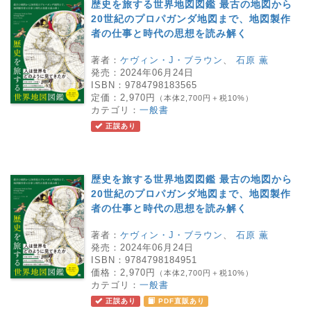
歴史を旅する世界地図図鑑 最古の地図から
20世紀のプロパガンダ地図まで、地図製作
者の仕事と時代の思想を読み解く
著者：
ケヴィン・J・ブラウン
、
石原 薫
発売：
2024年06月24日
ISBN：
9784798183565
定価：
2,970円
（本体2,700円＋税10%）
カテゴリ：
一般書
正誤あり
歴史を旅する世界地図図鑑 最古の地図から
20世紀のプロパガンダ地図まで、地図製作
者の仕事と時代の思想を読み解く
著者：
ケヴィン・J・ブラウン
、
石原 薫
発売：
2024年06月24日
ISBN：
9784798184951
価格：
2,970円
（本体2,700円＋税10%）
カテゴリ：
一般書
正誤あり
PDF直販あり