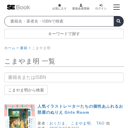
お気に入り
新規会員登録
ログイン
キーワードで探す
ホーム >
書籍 >
こまやま明
こまやま明 一覧
書籍名
こまやま明から検索
人気イラストレーターたちの個性あふれるお
部屋のぬりえ Girls Room
著者：
おくだま
、
こまやま明
、
TAO
他