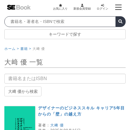
お気に入り
新規会員登録
ログイン
キーワードで探す
ホーム >
書籍 >
大﨑 優
大﨑 優 一覧
書籍名
大﨑 優から検索
デザイナーのビジネススキル キャリア5年目
からの「壁」の越え方
著者：
大﨑 優