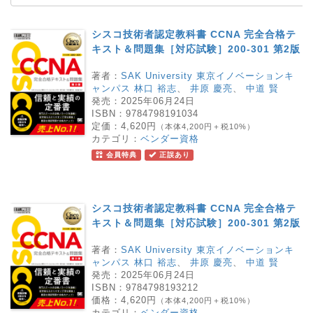
シスコ技術者認定教科書 CCNA 完全合格テ
キスト＆問題集［対応試験］200-301 第2版
著者：
SAK University 東京イノベーションキ
ャンパス 林口 裕志
、
井原 慶亮
、
中道 賢
発売：
2025年06月24日
ISBN：
9784798191034
定価：
4,620円
（本体4,200円＋税10%）
カテゴリ：
ベンダー資格
会員特典
正誤あり
シスコ技術者認定教科書 CCNA 完全合格テ
キスト＆問題集［対応試験］200-301 第2版
著者：
SAK University 東京イノベーションキ
ャンパス 林口 裕志
、
井原 慶亮
、
中道 賢
発売：
2025年06月24日
ISBN：
9784798193212
価格：
4,620円
（本体4,200円＋税10%）
カテゴリ：
ベンダー資格