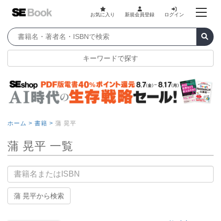
お気に入り
新規会員登録
ログイン
キーワードで探す
ホーム >
書籍 >
蒲 晃平
蒲 晃平 一覧
書籍名
蒲 晃平から検索