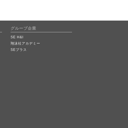
グループ企業
SE H&I
翔泳社アカデミー
SEプラス