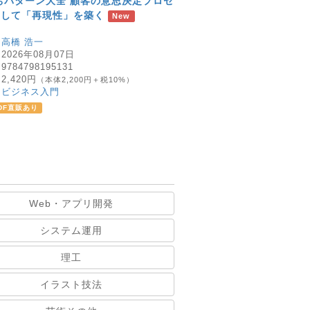
ちパターン大全 顧客の意思決定プロセ
明して「再現性」を築く
New
：
高橋 浩一
：
2026年08月07日
：
9784798195131
：
2,420円
（本体2,200円＋税10%）
：
ビジネス入門
DF直販あり
Web・アプリ開発
システム運用
理工
イラスト技法