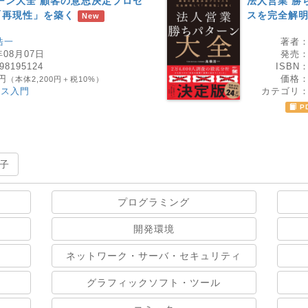
ーン大全 顧客の意思決定プロセ
法人営業 勝
「再現性」を築く
スを完全解
New
浩一
著者
年08月07日
発売
98195124
ISBN
0円
価格
（本体2,200円＋税10%）
ネス入門
カテゴリ
P
子
プログラミング
開発環境
ネットワーク・サーバ・セキュリティ
グラフィックソフト・ツール