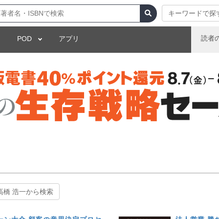
キーワードで探
読者
POD
アプリ
高橋 浩一から検索