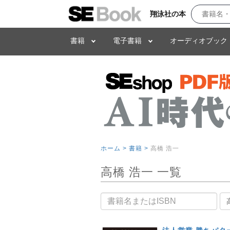
翔泳社の本
書籍
電子書籍
オーディオブック
ホーム >
書籍 >
高橋 浩一
高橋 浩一 一覧
書籍名