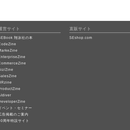
運営サイト
直販サイト
SEBook 翔泳社の本
SEshop.com
CodeZine
MarkeZine
EnterpriseZine
CommerceZine
iz/Zine
SalesZine
HRzine
ProductZine
Idiver
DeveloperZine
イベント・セミナー
広告掲載のご案内
40周年特設サイト