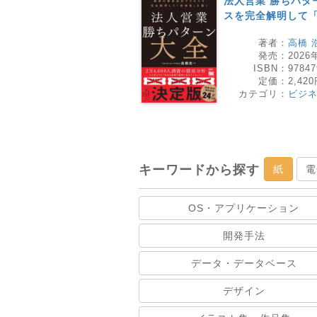
法人営業 勝ちパタ
スを完全解明して
著者：
高橋 
発売：
2026
ISBN：
97847
定価：
2,42
カテゴリ：
ビジ
キーワードから探す
紙
電
OS・アプリケーション
開発手法
データ・データベース
デザイン