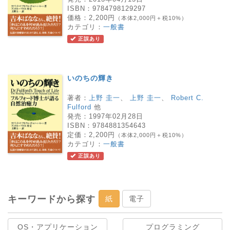
ISBN：
9784798129297
価格：
2,200円
（本体2,000円＋税10%）
カテゴリ：
一般書
正誤あり
いのちの輝き
著者：
上野 圭一
、
上野 圭一
、
Robert C.
Fulford
他
発売：
1997年02月28日
ISBN：
9784881354643
定価：
2,200円
（本体2,000円＋税10%）
カテゴリ：
一般書
正誤あり
キーワードから探す
紙
電子
OS・アプリケーション
プログラミング