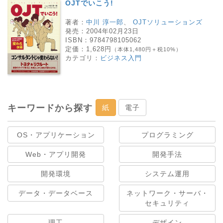
OJTでいこう!
著者：
中川 淳一郎
、
OJTソリューションズ
発売：
2004年02月23日
ISBN：
9784798105062
定価：
1,628円
（本体1,480円＋税10%）
カテゴリ：
ビジネス入門
キーワードから探す
紙
電子
OS・アプリケーション
プログラミング
Web・アプリ開発
開発手法
開発環境
システム運用
データ・データベース
ネットワーク・サーバ・
セキュリティ
理工
デザイン