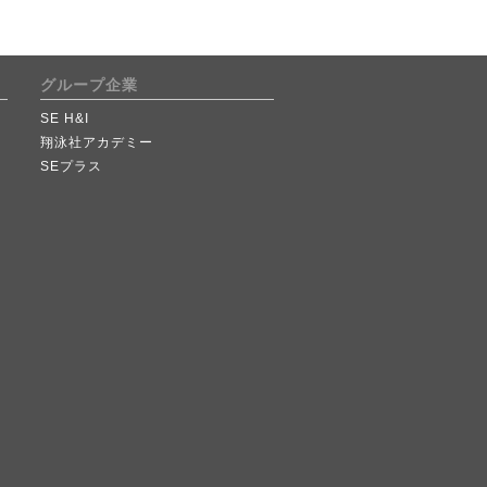
グループ企業
SE H&I
翔泳社アカデミー
SEプラス