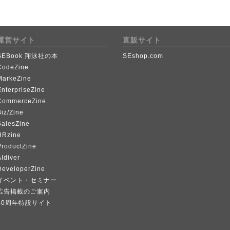
運営サイト
直販サイト
SEBook 翔泳社の本
SEshop.com
CodeZine
MarkeZine
EnterpriseZine
CommerceZine
iz/Zine
SalesZine
HRzine
ProductZine
Idiver
DeveloperZine
イベント・セミナー
広告掲載のご案内
40周年特設サイト