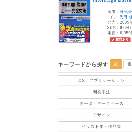
Interstage Mast
著者：
株式会
イ
、
代田 
発売：
2005
ISBN：
97847
定価：
6,05
正誤あり
キーワードから探す
紙
電
OS・アプリケーション
開発手法
データ・データベース
デザイン
イラスト集・作品集