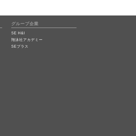
グループ企業
SE H&I
翔泳社アカデミー
SEプラス