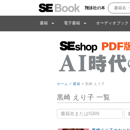
翔泳社の本
書籍
電子書籍
オーディオブック
ホーム >
書籍 >
黒崎 えり子
黒崎 えり子 一覧
書籍名