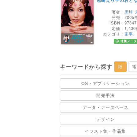
黒崎えり子のおと
著者：
黒崎 
発売：
2005
ISBN：
97847
定価：
1,43
カテゴリ：
家事
付属データ
キーワードから探す
紙
電
OS・アプリケーション
開発手法
データ・データベース
デザイン
イラスト集・作品集