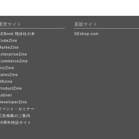
運営サイト
直販サイト
SEBook 翔泳社の本
SEshop.com
CodeZine
MarkeZine
EnterpriseZine
CommerceZine
iz/Zine
SalesZine
HRzine
ProductZine
Idiver
DeveloperZine
イベント・セミナー
広告掲載のご案内
40周年特設サイト