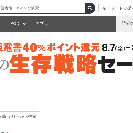
キーワードで探
読者
POD
アプリ
黒崎 えり子から検索