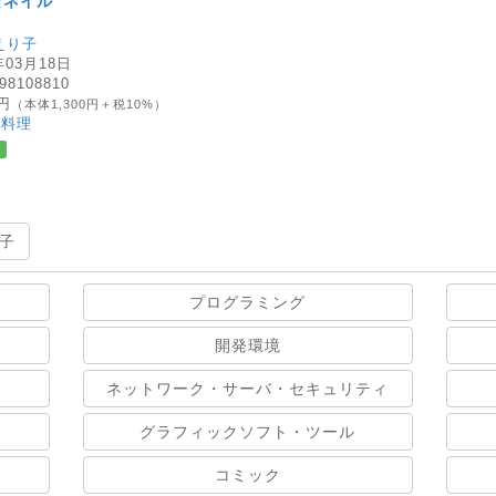
なネイル
えり子
年03月18日
98108810
0円
（本体1,300円＋税10%）
、料理
子
プログラミング
開発環境
ネットワーク・サーバ・セキュリティ
グラフィックソフト・ツール
コミック