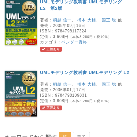
UMLモデリング教科書 UMLモデリング
L2 第2版
著者：
桐越 信一
、
橋本 大輔
、
国正 聡
他
発売：
2008年09月16日
ISBN：
9784798117324
定価：
3,608円
（本体3,280円＋税10%）
カテゴリ：
ベンダー資格
正誤あり
UMLモデリング教科書 UMLモデリング L2
著者：
桐越 信一
、
橋本 大輔
、
国正 聡
他
発売：
2006年01月17日
ISBN：
9784798109831
定価：
3,608円
（本体3,280円＋税10%）
正誤あり
紙
電子