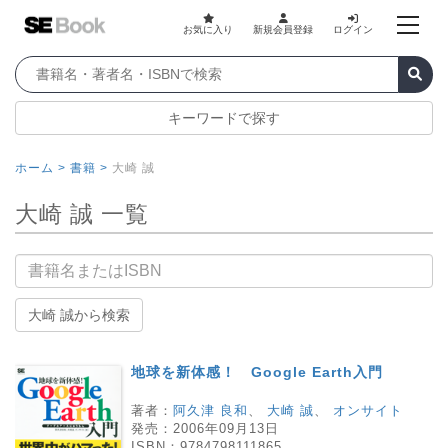
お気に入り
新規会員登録
ログイン
キーワードで探す
ホーム >
書籍 >
大崎 誠
大崎 誠 一覧
書籍名
大崎 誠から検索
地球を新体感！ Google Earth入門
著者：
阿久津 良和
、
大崎 誠
、
オンサイト
発売：
2006年09月13日
ISBN：
9784798111865