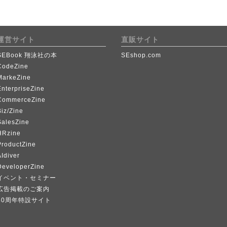
運営サイト
直販サイト
SEBook 翔泳社の本
SEshop.com
CodeZine
MarkeZine
EnterpriseZine
CommerceZine
iz/Zine
SalesZine
HRzine
ProductZine
Idiver
DeveloperZine
イベント・セミナー
広告掲載のご案内
40周年特設サイト