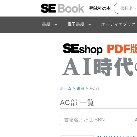
翔泳社の本
書籍
電子書籍
オーディオブック
ホーム >
書籍 >
AC部
AC部 一覧
書籍名