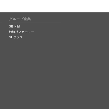
グループ企業
SE H&I
翔泳社アカデミー
SEプラス