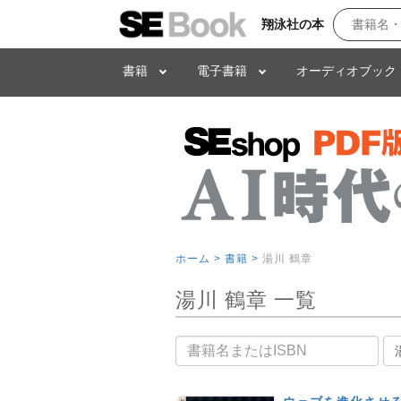
翔泳社の本
書籍
電子書籍
オーディオブック
ホーム >
書籍 >
湯川 鶴章
湯川 鶴章 一覧
書籍名