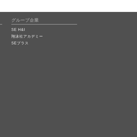
グループ企業
SE H&I
翔泳社アカデミー
SEプラス