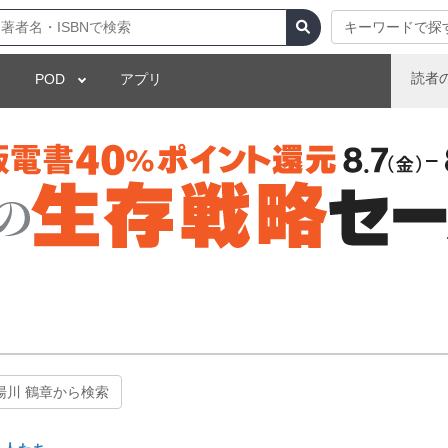
キーワードで探
読者
POD
アプリ
湯川 鶴章から検索