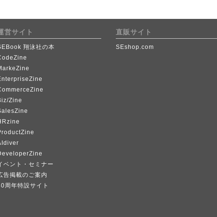
運営サイト
直販サイト
SEBook 翔泳社の本
SEshop.com
CodeZine
MarkeZine
EnterpriseZine
CommerceZine
iz/Zine
SalesZine
HRzine
ProductZine
Idiver
DeveloperZine
イベント・セミナー
広告掲載のご案内
40周年特設サイト