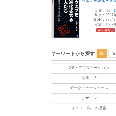
ウェブを進化させ
著者：
湯川 
発売：
2007
ISBN：
97847
定価：
1,76
正誤あり
キーワードから探す
紙
電
OS・アプリケーション
開発手法
データ・データベース
デザイン
イラスト集・作品集