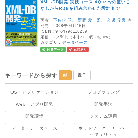
XML-DB開発 実技コース XQueryの使いこ
なしからRDBを組み合わせた設計まで
著者：
下佐粉 昭
、
野間 愛一郎
、
久保 俊彦
他
発売：
2008年04月16日
ISBN：
9784798116259
定価：
2,860円
（本体2,600円＋税10%）
カテゴリ：
データベース
付属データ
正誤あり
キーワードから探す
紙
電子
OS・アプリケーション
プログラミング
Web・アプリ開発
開発手法
開発環境
システム運用
データ・データベース
ネットワーク・サーバ・
セキュリティ