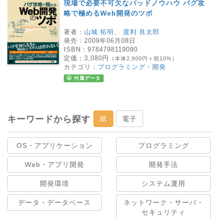
現場で必要不可欠なバッドノウハウ バグ攻
略で極めるWeb開発のツボ
著者：
山城 拓明
、
渡利 良太郎
発売：
2009年06月08日
ISBN：
9784798119090
定価：
3,080円
（本体2,800円＋税10%）
カテゴリ：
プログラミング・開発
付属データ
キーワードから探す
紙
電子
OS・アプリケーション
プログラミング
Web・アプリ開発
開発手法
開発環境
システム運用
データ・データベース
ネットワーク・サーバ・
セキュリティ