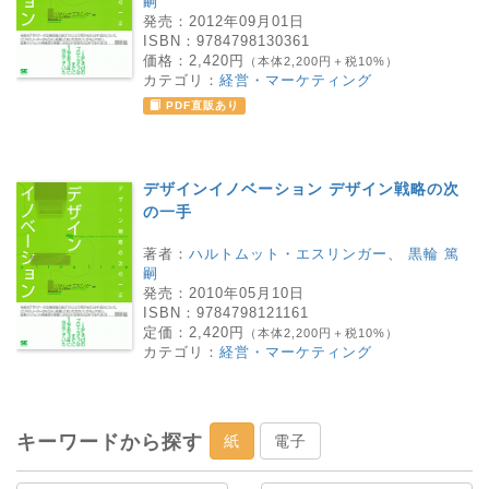
嗣
発売：
2012年09月01日
ISBN：
9784798130361
価格：
2,420円
（本体2,200円＋税10%）
カテゴリ：
経営・マーケティング
PDF直販あり
デザインイノベーション デザイン戦略の次
の一手
著者：
ハルトムット・エスリンガー
、
黒輪 篤
嗣
発売：
2010年05月10日
ISBN：
9784798121161
定価：
2,420円
（本体2,200円＋税10%）
カテゴリ：
経営・マーケティング
キーワードから探す
紙
電子