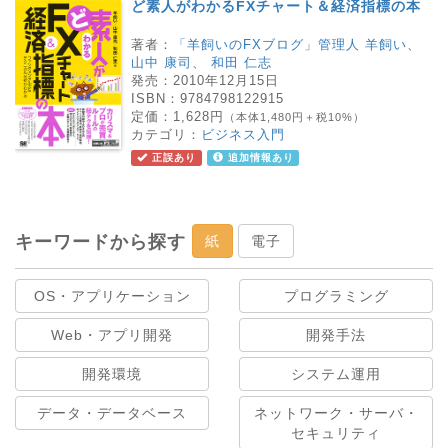
ど素人がわかるFXチャート＆経済指標の本
著者：
「羊飼いのFXブログ」管理人 羊飼い
、
山中 康司
、
和田 仁志
発売：
2010年12月15日
ISBN：
9784798122915
定価：
1,628円
（本体1,480円＋税10%）
カテゴリ：
ビジネス入門
正誤あり
追加情報あり
キーワードから探す
紙
電子
OS・アプリケーション
プログラミング
Web・アプリ開発
開発手法
開発環境
システム運用
データ・データベース
ネットワーク・サーバ・
セキュリティ