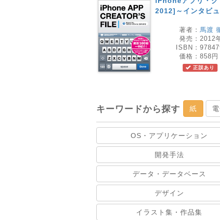
iPhoneアプリ・
2012]～インタビ
著者：
馬渡 
発売：
2012
ISBN：
97847
価格：
858円
正誤あり
キーワードから探す
紙
電
OS・アプリケーション
開発手法
データ・データベース
デザイン
イラスト集・作品集