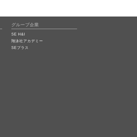
グループ企業
SE H&I
翔泳社アカデミー
SEプラス