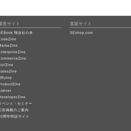
運営サイト
直販サイト
SEBook 翔泳社の本
SEshop.com
CodeZine
MarkeZine
EnterpriseZine
CommerceZine
iz/Zine
SalesZine
HRzine
ProductZine
Idiver
DeveloperZine
イベント・セミナー
広告掲載のご案内
40周年特設サイト