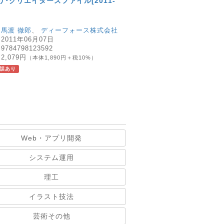
プリ･クリエイターズファイル[2011-
：
馬渡 徹郎
、
ディーフォース株式会社
：
2011年06月07日
：
9784798123592
：
2,079円
（本体1,890円＋税10%）
誤あり
Web・アプリ開発
システム運用
理工
イラスト技法
芸術その他