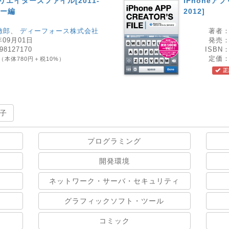
クリエイターズファイル[2011-
iPhoneア
ュー編
2012]
徹郎
、
ディーフォース株式会社
著者
年09月01日
発売
98127170
ISBN
定価
（本体780円＋税10%）
正
子
プログラミング
開発環境
ネットワーク・サーバ・セキュリティ
グラフィックソフト・ツール
コミック