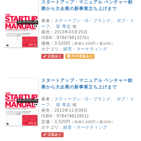
スタートアップ・マニュアル ベンチャー創
業から大企業の新事業立ち上げまで
著者：
スティーブン・G・ブランク
、
ボブ・ド
ーフ
、
堤 孝志
他
発売：
2013年03月25日
ISBN：
9784798132761
価格：
3,520円
（本体3,200円＋税10%）
カテゴリ：
経営・マーケティング
正誤あり
PDF直販あり
スタートアップ・マニュアル ベンチャー創
業から大企業の新事業立ち上げまで
著者：
スティーブン・G・ブランク
、
ボブ・ド
ーフ
、
堤 孝志
他
発売：
2012年11月08日
ISBN：
9784798128511
定価：
3,520円
（本体3,200円＋税10%）
カテゴリ：
経営・マーケティング
正誤あり