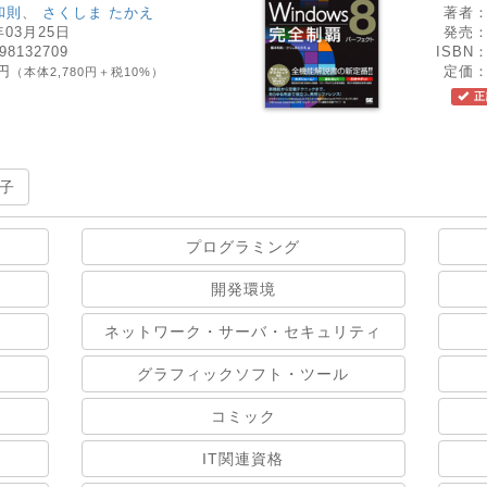
和則
、
さくしま たかえ
著者
年03月25日
発売
98132709
ISBN
8円
定価
（本体2,780円＋税10%）
正
子
プログラミング
開発環境
ネットワーク・サーバ・セキュリティ
グラフィックソフト・ツール
コミック
IT関連資格