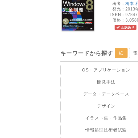
著者：
橋本 
発売：
2013
ISBN：
97847
価格：
3,05
正誤あり
キーワードから探す
紙
電
OS・アプリケーション
開発手法
データ・データベース
デザイン
イラスト集・作品集
情報処理技術者試験