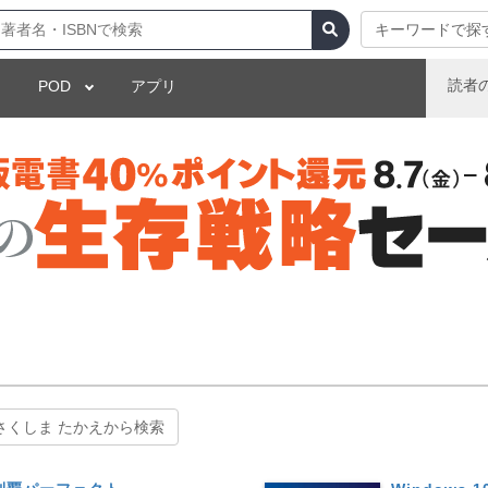
キーワードで探
読者
POD
アプリ
さくしま たかえから検索