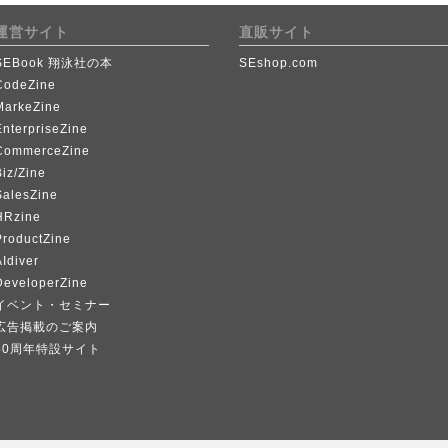
運営サイト
直販サイト
SEBook 翔泳社の本
SEshop.com
CodeZine
MarkeZine
EnterpriseZine
CommerceZine
iz/Zine
SalesZine
HRzine
ProductZine
Idiver
DeveloperZine
イベント・セミナー
広告掲載のご案内
40周年特設サイト