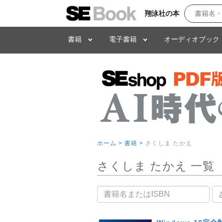
翔泳社の本
書籍
電子書籍
オーディオブック
ホーム >
書籍 >
さくしま たかえ
さくしま たかえ 一覧
書籍名