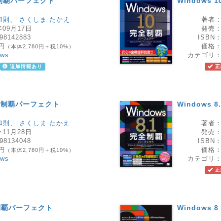
完全制覇パーフェクト
Windows
和則
、
さくしま たかえ
著者
年09月17日
発売
98142883
ISBN
8円
価格
（本体2,780円＋税10%）
ows
カテゴリ
追加情報あり
正
 完全制覇パーフェクト
Windows
和則
、
さくしま たかえ
著者
年11月28日
発売
98134048
ISBN
8円
価格
（本体2,780円＋税10%）
ows
カテゴリ
正
全制覇パーフェクト
Windows