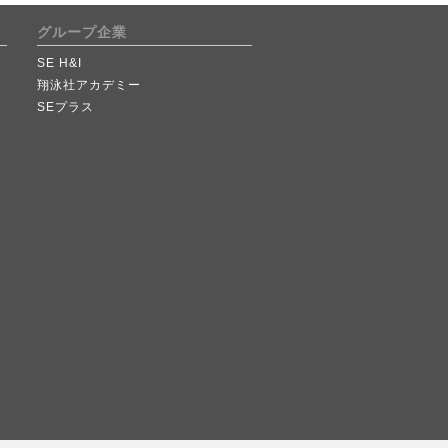
グループ企業
SE H&I
翔泳社アカデミー
SEプラス