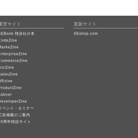
運営サイト
直販サイト
SEBook 翔泳社の本
SEshop.com
CodeZine
MarkeZine
EnterpriseZine
CommerceZine
iz/Zine
SalesZine
HRzine
ProductZine
Idiver
DeveloperZine
イベント・セミナー
広告掲載のご案内
40周年特設サイト