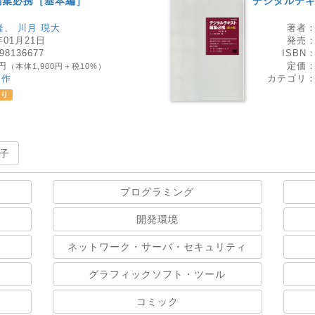
編集必携［基本編］
デジタルテ
隆
、
川月 現大
著者
年01月21日
発売
98136677
ISBN
0円
定価
（本体1,900円＋税10%）
制作
カテゴリ
あり
子
プログラミング
開発環境
ネットワーク・サーバ・セキュリティ
グラフィックソフト・ツール
コミック