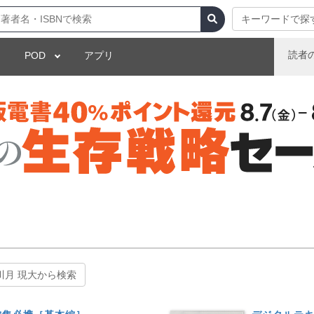
キーワードで探
読者
POD
アプリ
川月 現大から検索