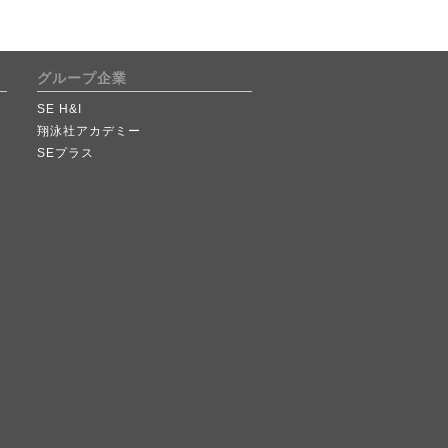
グループ企業
SE H&I
翔泳社アカデミー
SEプラス