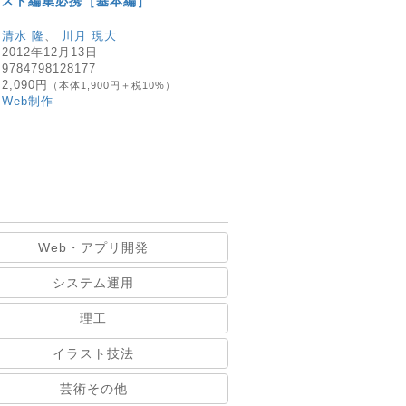
キスト編集必携［基本編］
：
清水 隆
、
川月 現大
：
2012年12月13日
：
9784798128177
：
2,090円
（本体1,900円＋税10%）
：
Web制作
Web・アプリ開発
システム運用
理工
イラスト技法
芸術その他