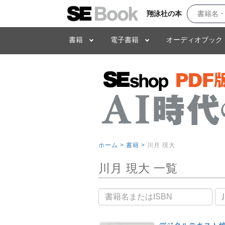
翔泳社の本
書籍
電子書籍
オーディオブック
ホーム >
書籍 >
川月 現大
川月 現大 一覧
書籍名