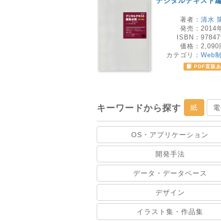
デジタルテキスト
著者：
清水 
発売：
2014
ISBN：
97847
価格：
2,09
カテゴリ：
Web
PDF直販
キーワードから探す
紙
電
OS・アプリケーション
開発手法
データ・データベース
デザイン
イラスト集・作品集