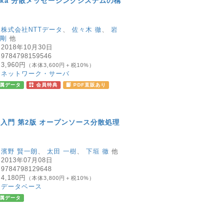
Kafka 分散メッセージングシステムの構
：
株式会社NTTデータ
、
佐々木 徹
、
岩
正剛
他
：
2018年10月30日
：
9784798159546
：
3,960円
（本体3,600円＋税10%）
：
ネットワーク・サーバ
属データ
会員特典
PDF直販あり
徹底入門 第2版 オープンソース分散処理
：
濱野 賢一朗
、
太田 一樹
、
下垣 徹
他
：
2013年07月08日
：
9784798129648
：
4,180円
（本体3,800円＋税10%）
：
データベース
属データ