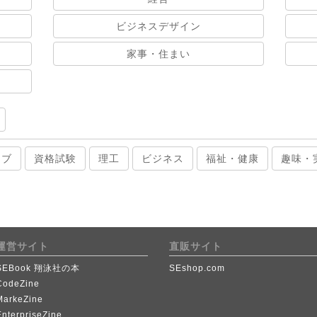
ビジネスデザイン
家事・住まい
ィブ
資格試験
理工
ビジネス
福祉・健康
趣味・
運営サイト
直販サイト
SEBook 翔泳社の本
SEshop.com
CodeZine
MarkeZine
EnterpriseZine