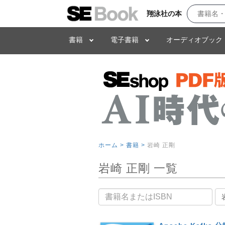
翔泳社の本
書籍
電子書籍
オーディオブック
ホーム >
書籍 >
岩崎 正剛
岩崎 正剛 一覧
書籍名