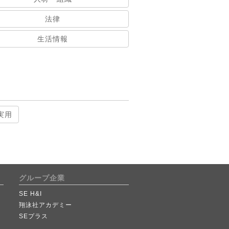
法律
生活情報
実用
グループ企業
SE H&I
翔泳社アカデミー
SEプラス