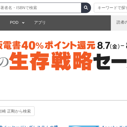
キーワードで探
読者
POD
アプリ
岩崎 正剛から検索