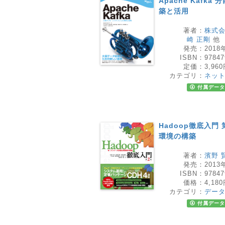
Apache Kaf
築と活用
著者：
株式会
崎 正剛
他
発売：
2018
ISBN：
97847
定価：
3,96
カテゴリ：
ネッ
付属データ
Hadoop徹底入門
環境の構築
著者：
濱野 
発売：
2013
ISBN：
97847
価格：
4,18
カテゴリ：
デー
付属データ