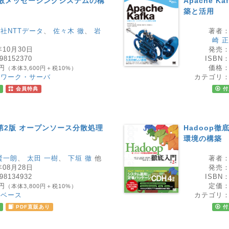
ka 分散メッセージングシステムの構
Apache 
築と活用
社NTTデータ
、
佐々木 徹
、
岩
著者
崎 
年10月30日
発売
98152370
ISBN
0円
価格
（本体3,600円＋税10%）
トワーク・サーバ
カテゴリ
会員特典
付
 第2版 オープンソース分散処理
Hadoop
環境の構築
賢一朗
、
太田 一樹
、
下垣 徹
他
著者
年08月28日
発売
98134932
ISBN
0円
定価
（本体3,800円＋税10%）
タベース
カテゴリ
PDF直販あり
付