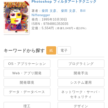
Photoshop フィルタアートテクニック
著者：
柴田 文彦
、
柴田 文彦
、
Bill
Niffenegger
発売：
1995年10月30日
ISBN：
9784881353035
定価：
5,554円
（本体5,049円＋税10%）
キーワードから探す
紙
電子
OS・アプリケーション
プログラミング
Web・アプリ開発
開発手法
開発環境
システム運用
データ・データベース
ネットワーク・サーバ・
セキュリティ
理工
デザイン