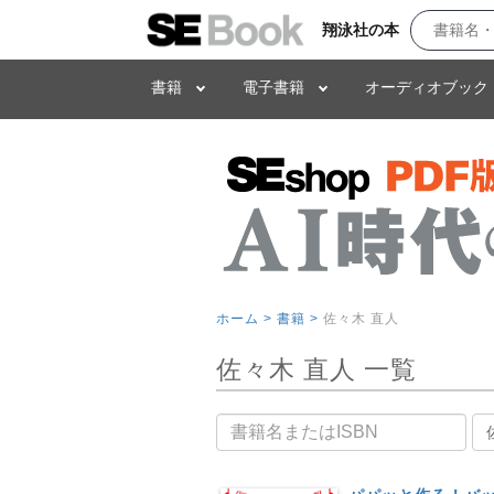
翔泳社の本
書籍
電子書籍
オーディオブック
ホーム >
書籍 >
佐々木 直人
佐々木 直人 一覧
書籍名