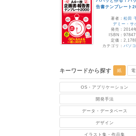
パパッと作る！バッ
告書テンプレート20
著者：
松田 
デミー・サ
発売：
2014
ISBN：
97847
定価：
2,17
カテゴリ：
パソ
キーワードから探す
紙
電
OS・アプリケーション
開発手法
データ・データベース
デザイン
イラスト集・作品集