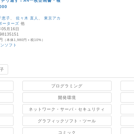
チリ通す！A4一枚企画書・報
00
千恵子
、
佐々木 直人
、
東京アカ
ポーターズ
他
年05月16日
98135151
8円
（本体1,980円＋税10%）
コンソフト
子
プログラミング
開発環境
ネットワーク・サーバ・セキュリティ
グラフィックソフト・ツール
コミック