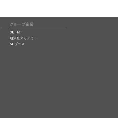
グループ企業
SE H&I
翔泳社アカデミー
SEプラス