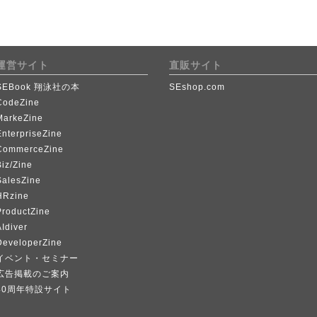
運営サイト
直販サイト
SEBook 翔泳社の本
SEshop.com
CodeZine
MarkeZine
EnterpriseZine
CommerceZine
iz/Zine
SalesZine
HRzine
ProductZine
Idiver
DeveloperZine
イベント・セミナー
広告掲載のご案内
40周年特設サイト