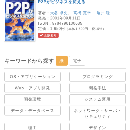
P2Pがビジネスを変える
著者：
大谷 卓史
、
高橋 寛幸
、
亀井 聡
発売：
2001年09月11日
ISBN：
9784798100685
定価：
1,650円
（本体1,500円＋税10%）
正誤あり
キーワードから探す
紙
電子
OS・アプリケーション
プログラミング
Web・アプリ開発
開発手法
開発環境
システム運用
データ・データベース
ネットワーク・サーバ・
セキュリティ
理工
デザイン