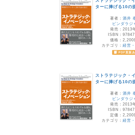
ストラテジック・イ
ターに捧げる10の
著者：
酒井 
ビンダラジ
発売：
2013
ISBN：
97847
価格：
2,20
カテゴリ：
経営
PDF直販
ストラテジック・イ
ターに捧げる10の
著者：
酒井 
ビンダラジ
発売：
2013
ISBN：
97847
定価：
2,20
カテゴリ：
経営