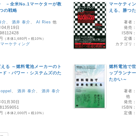
 －全米No.1マーケターが教
マーケティン
つの戦略
える、勝つた
泰介
、
酒井 泰介
、
Al Ries
他
著者
年04月19日
発売
98112428
ISBN
8円
定価
（本体1,680円＋税10%）
・マーケティング
カテゴリ
える ～燃料電池メーカーのト
燃料電池で世
ード・パワー・システムズのた
ップランナー
たかい～
oppel
、
酒井 泰介
、
酒井 泰介
著者
他
年01月30日
発売
81359051
ISBN
0円
定価
（本体2,000円＋税10%）