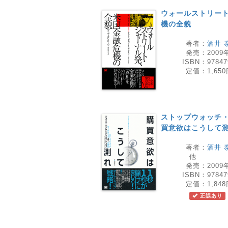
ウォールストリー
機の全貌
著者：
酒井 
発売：
2009
ISBN：
97847
定価：
1,65
ストップウォッチ・
買意欲はこうして
著者：
酒井 
他
発売：
2009
ISBN：
97847
定価：
1,84
正誤あり