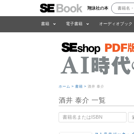
翔泳社の本
書籍
電子書籍
オーディオブック
ホーム >
書籍 >
酒井 泰介
酒井 泰介 一覧
書籍名