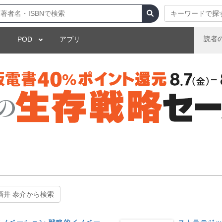
キーワードで探
読者
POD
アプリ
酒井 泰介から検索