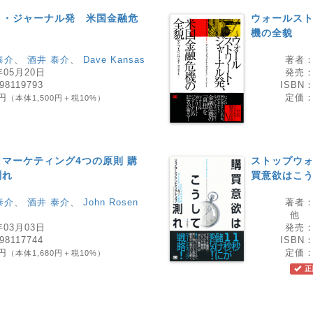
ト・ジャーナル発 米国金融危
ウォールス
機の全貌
泰介
、
酒井 泰介
、
Dave Kansas
著者
年05月20日
発売
98119793
ISBN
0円
定価
（本体1,500円＋税10%）
マーケティング4つの原則 購
ストップウォ
測れ
買意欲はこ
泰介
、
酒井 泰介
、
John Rosen
著者
他
年03月03日
発売
98117744
ISBN
8円
定価
（本体1,680円＋税10%）
正