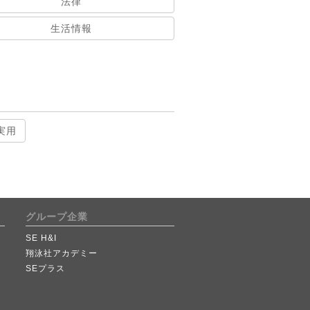
法律
生活情報
実用
グループ企業
SE H&I
翔泳社アカデミー
SEプラス