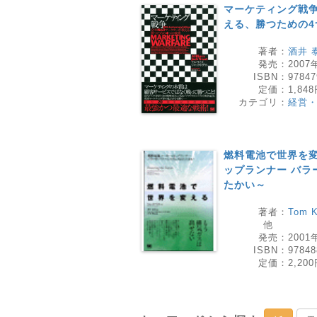
マーケティング戦争
える、勝つための4
著者：
酒井 
発売：
2007
ISBN：
97847
定価：
1,84
カテゴリ：
経営
燃料電池で世界を変
ップランナー バラ
たかい～
著者：
Tom K
他
発売：
2001
ISBN：
97848
定価：
2,20