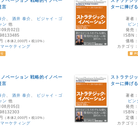
ノベーション 戦略的イノベー
ストラテジッ
提言
ターに捧げる
泰介
、
酒井 泰介
、
ビジャイ・ゴ
著者
ャン
他
ビン
年09月02日
発売
98133485
ISBN
0円
価格
（本体2,000円＋税10%）
・マーケティング
カテゴリ
あり
P
ノベーション 戦略的イノベー
ストラテジッ
提言
ターに捧げる
泰介
、
酒井 泰介
、
ビジャイ・ゴ
著者
ャン
他
ビン
年08月05日
発売
98132303
ISBN
0円
定価
（本体2,000円＋税10%）
・マーケティング
カテゴリ