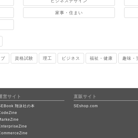
ビジネスデザイン
家事・住まい
ィブ
資格試験
理工
ビジネス
福祉・健康
趣味・
運営サイト
直販サイト
SEBook 翔泳社の本
SEshop.com
CodeZine
MarkeZine
EnterpriseZine
CommerceZine