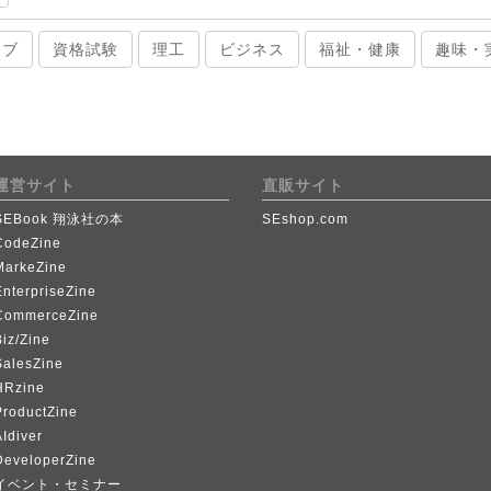
ィブ
資格試験
理工
ビジネス
福祉・健康
趣味・
運営サイト
直販サイト
SEBook 翔泳社の本
SEshop.com
CodeZine
MarkeZine
EnterpriseZine
CommerceZine
iz/Zine
SalesZine
HRzine
ProductZine
Idiver
DeveloperZine
イベント・セミナー