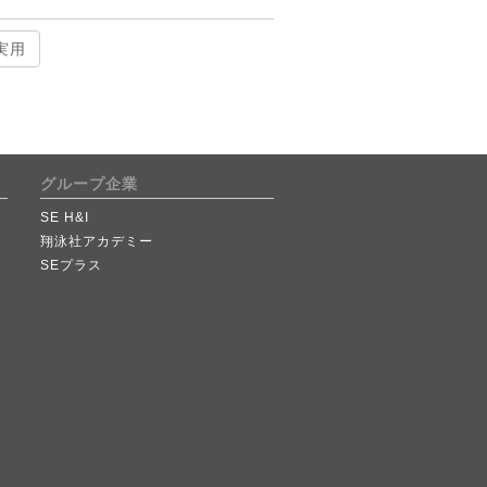
実用
グループ企業
SE H&I
翔泳社アカデミー
SEプラス