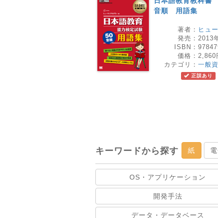
日本語教育教科書 
音順 用語集
著者：
ヒュ
発売：
2013
ISBN：
97847
価格：
2,86
カテゴリ：
一般
正誤あり
キーワードから探す
紙
電
OS・アプリケーション
開発手法
データ・データベース