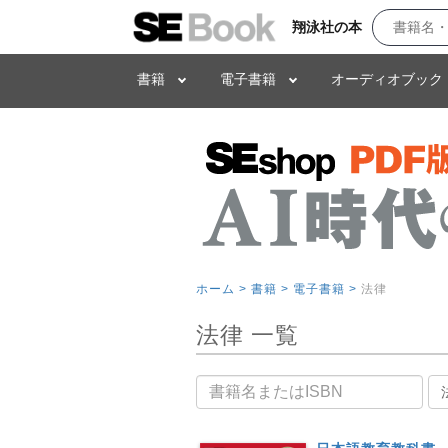
翔泳社の本
書籍
電子書籍
オーディオブック
ホーム >
書籍 >
電子書籍 >
法律
法律 一覧
書籍名