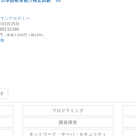
日本語教育能力検定試験 50
ーマンアカデミー
年03月25日
98132396
0円
（本体2,600円＋税10%）
資格
子
プログラミング
開発環境
ネットワーク・サーバ・セキュリティ