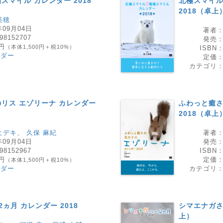
マイル カレンダー 2018
北極スマイル
2018（卓上
美穂
年09月04日
著者
98152707
発売
0円
（本体1,500円＋税10%）
ISBN
ンダー
定価
カテゴリ
リス エゾリーナ カレンダー
ふわっと癒さ
2018（卓上
ヒデキ
、
久保 麻紀
著者
年09月04日
発売
98152967
ISBN
0円
定価
（本体1,500円＋税10%）
ンダー
カテゴリ
ヵ月 カレンダー 2018
シマエナガさ
上）