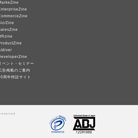
MarkeZine
EnterpriseZine
CommerceZine
iz/Zine
SalesZine
HRzine
ProductZine
Idiver
DeveloperZine
イベント・セミナー
広告掲載のご案内
40周年特設サイト
 reserved.