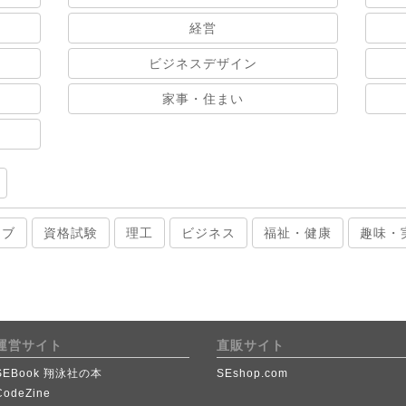
経営
ビジネスデザイン
家事・住まい
ィブ
資格試験
理工
ビジネス
福祉・健康
趣味・
運営サイト
直販サイト
SEBook 翔泳社の本
SEshop.com
CodeZine