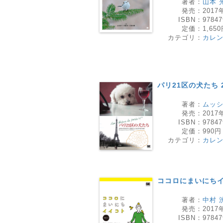
著者：
山本 
発売：
2017
ISBN：
97847
定価：
1,65
カテゴリ：
カレ
パリ21区の犬たち 
著者：
ムッ
発売：
2017
ISBN：
97847
定価：
990円
カテゴリ：
カレ
ココロにまいにち
著者：
中村 
発売：
2017
ISBN：
97847