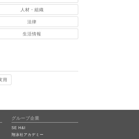
人材・組織
法律
生活情報
実用
グループ企業
SE H&I
翔泳社アカデミー