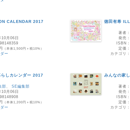
ON CALENDAR 2017
徳田有希 ILL
著者
年10月06日
発売
98148359
ISBN
0円
定価
（本体1,500円＋税10%）
ンダー
カテゴリ
らしカレンダー 2017
みんなの家し
集部
、
SE編集部
著者
年10月06日
発売
98148908
ISBN
0円
定価
（本体1,200円＋税10%）
ンダー
カテゴリ