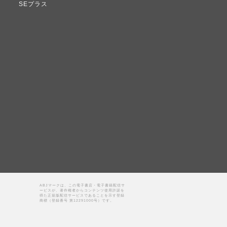
SEプラス
ABJマークは、この電子書店・電子書籍配信サ
ービスが、著作権者からコンテンツ使用許諾を
得た正規版配信サービスであることを示す登録
商標（登録番号 第12291000号）です。