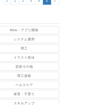
«
1
2
3
4
5
»
Web・アプリ開発
システム運用
理工
イラスト技法
芸術その他
理工資格
ヘルスケア
保育・子育て
スキルアップ