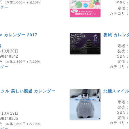
0円
（本体1,000円＋税10%）
ISBN
ンダー
定価
カテゴリ
ne カレンダー 2017
夜城 カレンダ
雄
著者
年10月20日
発売
98148342
ISBN
0円
定価
（本体1,800円＋税10%）
ンダー
カテゴリ
クル 美しい廃墟 カレンダー
北極スマイル
著者
発売
ISBN
年10月19日
定価
98148335
カテゴリ
0円
（本体1,500円＋税10%）
ンダー