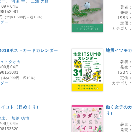
光一
、
河瀬 幸
、
三浦 大輔
年09月04日
著者
98152981
発売
0円
（本体1,500円＋税10%）
ISBN
ンダー
定価
カテゴリ
2018ポストカードカレンダー
地震イツモ
シュトクオカ
著者
年09月04日
発売
98153001
ISBN
定価
（本体900円＋税10%）
ンダー
カテゴリ
イイコト（日めくり）
働く女子の
り）
洸太
、
加納 徳博
年09月04日
著者
98153520
発売