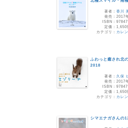
北極スマイル・南極ス
著者：
香川 
発売：
2017
ISBN：
97847
定価：
1,65
カテゴリ：
カレ
ふわっと癒され北の
2018
著者：
久保 
発売：
2017
ISBN：
97847
定価：
1,65
カテゴリ：
カレ
シマエナガさんの12