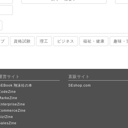
ィブ
資格試験
理工
ビジネス
福祉・健康
趣味・
運営サイト
直販サイト
SEBook 翔泳社の本
SEshop.com
CodeZine
MarkeZine
EnterpriseZine
CommerceZine
iz/Zine
SalesZine