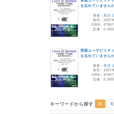
実践ユーザビリテ
を忘れていません
著者：
黒須 
発売：
2007
ISBN：
97847
定価：
6,38
実践ユーザビリテ
を忘れていません
著者：
黒須 
発売：
2007
ISBN：
97847
定価：
6,38
キーワードから探す
紙
電