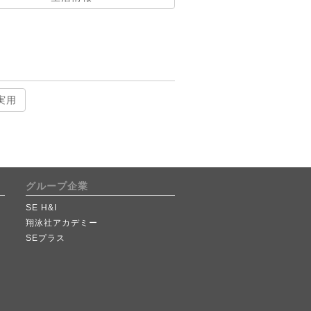
実用
グループ企業
SE H&I
翔泳社アカデミー
SEプラス