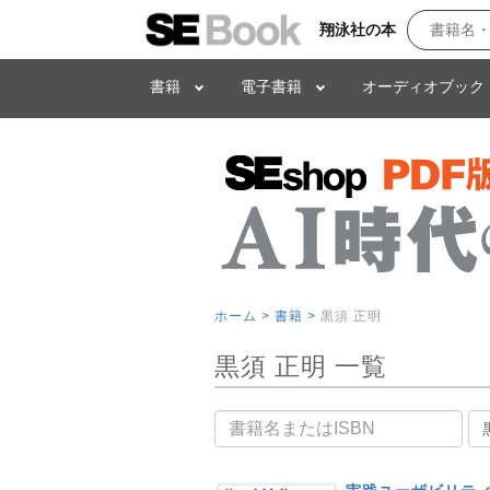
翔泳社の本
書籍
電子書籍
オーディオブック
ホーム >
書籍 >
黒須 正明
黒須 正明 一覧
書籍名