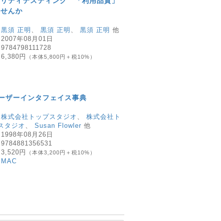
ビリティテスティング 「利用品質」
ませんか
：
黒須 正明
、
黒須 正明
、
黒須 正明
他
：
2007年08月01日
：
9784798111728
：
6,380円
（本体5,800円＋税10%）
sユーザーインタフェイス事典
：
株式会社トップスタジオ
、
株式会社ト
スタジオ
、
Susan Flowler
他
：
1998年08月26日
：
9784881356531
：
3,520円
（本体3,200円＋税10%）
：
MAC