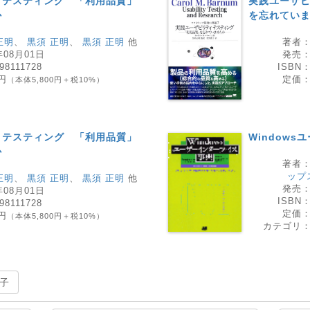
ィテスティング 「利用品質」
実践ユーザ
か
を忘れてい
正明
、
黒須 正明
、
黒須 正明
他
著者
年08月01日
発売
98111728
ISBN
0円
定価
（本体5,800円＋税10%）
ィテスティング 「利用品質」
Window
か
著者
ップ
正明
、
黒須 正明
、
黒須 正明
他
発売
年08月01日
ISBN
98111728
定価
0円
（本体5,800円＋税10%）
カテゴリ
子