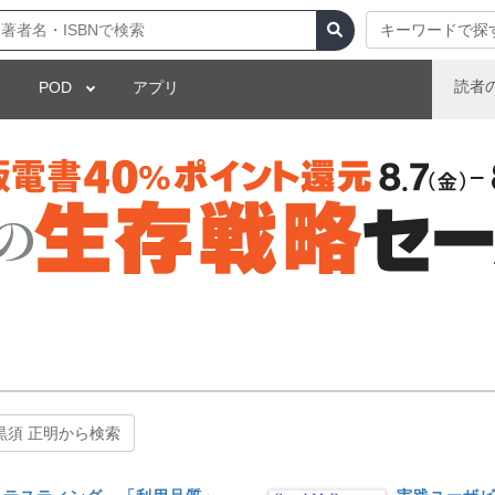
キーワードで探
読者
POD
アプリ
黒須 正明から検索