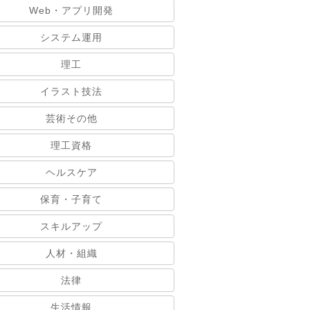
Web・アプリ開発
システム運用
理工
イラスト技法
芸術その他
理工資格
ヘルスケア
保育・子育て
スキルアップ
人材・組織
法律
生活情報