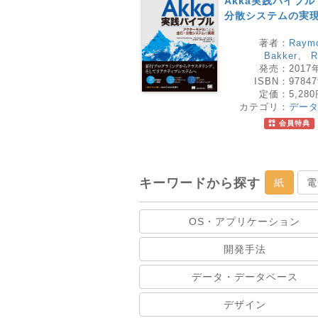
Akka実践バイブ
分散システムの実
著者：
Raymo
Bakker
、
R
発売：
2017
ISBN：
97847
定価：
5,28
カテゴリ：
デー
会員特典
キーワードから探す
紙
電
OS・アプリケーション
開発手法
データ・データベース
デザイン