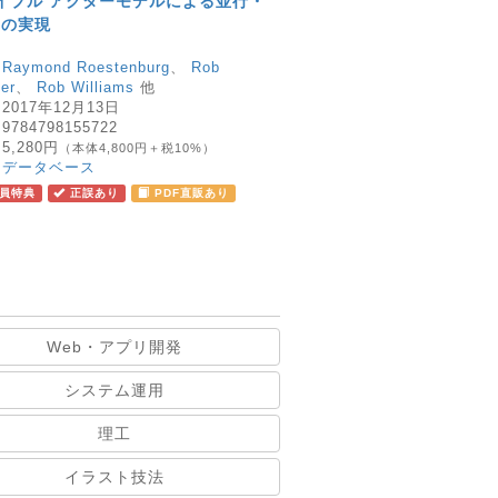
バイブル アクターモデルによる並行・
ムの実現
：
Raymond Roestenburg
、
Rob
er
、
Rob Williams
他
：
2017年12月13日
：
9784798155722
：
5,280円
（本体4,800円＋税10%）
：
データベース
員特典
正誤あり
PDF直販あり
Web・アプリ開発
システム運用
理工
イラスト技法