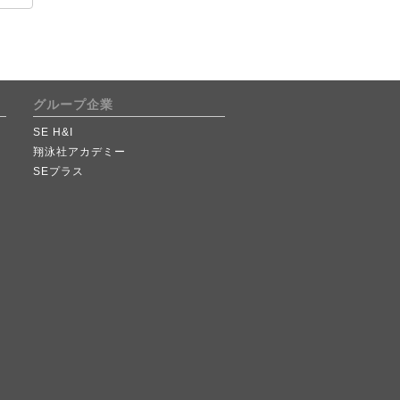
グループ企業
SE H&I
翔泳社アカデミー
SEプラス