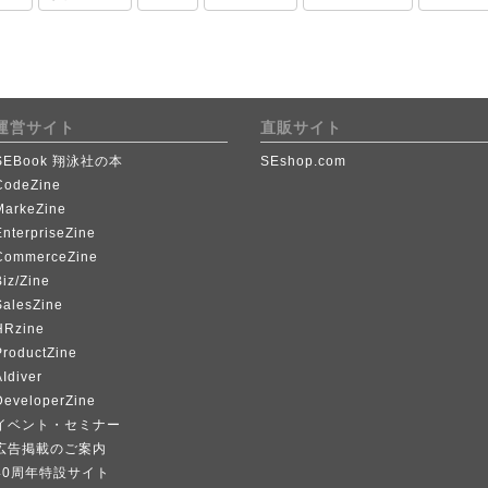
運営サイト
直販サイト
SEBook 翔泳社の本
SEshop.com
CodeZine
MarkeZine
EnterpriseZine
CommerceZine
iz/Zine
SalesZine
HRzine
ProductZine
Idiver
DeveloperZine
イベント・セミナー
広告掲載のご案内
40周年特設サイト