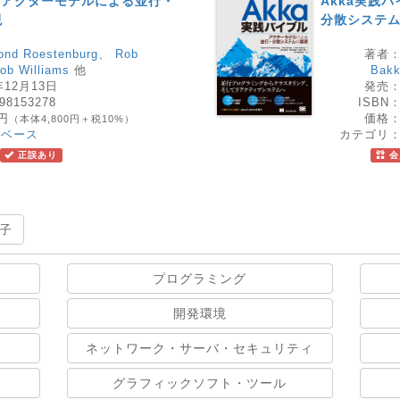
ル アクターモデルによる並行・
Akka実践
現
分散システ
nd Roestenburg
、
Rob
著者
ob Williams
他
Bakk
年12月13日
発売
98153278
ISBN
0円
価格
（本体4,800円＋税10%）
タベース
カテゴリ
正誤あり
会
子
プログラミング
開発環境
ネットワーク・サーバ・セキュリティ
グラフィックソフト・ツール