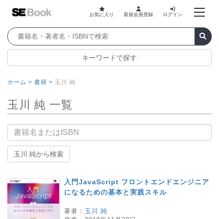
お気に入り
新規会員登録
ログイン
キーワードで探す
ホーム >
書籍 >
玉川 純
玉川 純 一覧
書籍名
玉川 純から検索
入門JavaScript フロントエンドエンジニア
になるための基本と実践スキル
著者：
玉川 純