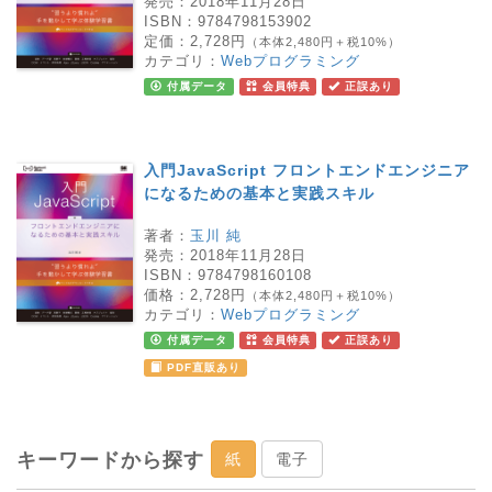
発売：
2018年11月28日
ISBN：
9784798153902
定価：
2,728円
（本体2,480円＋税10%）
カテゴリ：
Webプログラミング
付属データ
会員特典
正誤あり
入門JavaScript フロントエンドエンジニア
になるための基本と実践スキル
著者：
玉川 純
発売：
2018年11月28日
ISBN：
9784798160108
価格：
2,728円
（本体2,480円＋税10%）
カテゴリ：
Webプログラミング
付属データ
会員特典
正誤あり
PDF直販あり
キーワードから探す
紙
電子