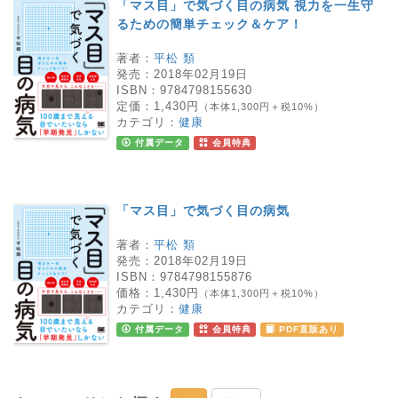
「マス目」で気づく目の病気 視力を一生守
るための簡単チェック＆ケア！
著者：
平松 類
発売：
2018年02月19日
ISBN：
9784798155630
定価：
1,430円
（本体1,300円＋税10%）
カテゴリ：
健康
付属データ
会員特典
「マス目」で気づく目の病気
著者：
平松 類
発売：
2018年02月19日
ISBN：
9784798155876
価格：
1,430円
（本体1,300円＋税10%）
カテゴリ：
健康
付属データ
会員特典
PDF直販あり