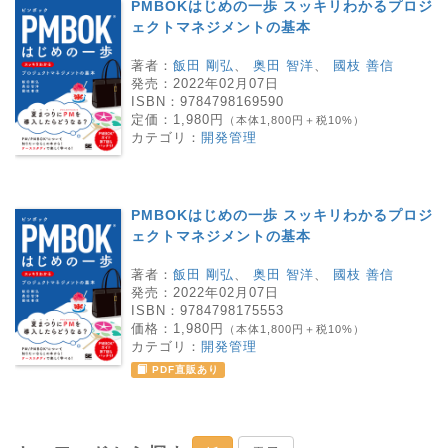
PMBOKはじめの一歩 スッキリわかるプロジ
ェクトマネジメントの基本
著者：
飯田 剛弘
、
奥田 智洋
、
國枝 善信
発売：
2022年02月07日
ISBN：
9784798169590
定価：
1,980円
（本体1,800円＋税10%）
カテゴリ：
開発管理
PMBOKはじめの一歩 スッキリわかるプロジ
ェクトマネジメントの基本
著者：
飯田 剛弘
、
奥田 智洋
、
國枝 善信
発売：
2022年02月07日
ISBN：
9784798175553
価格：
1,980円
（本体1,800円＋税10%）
カテゴリ：
開発管理
PDF直販あり