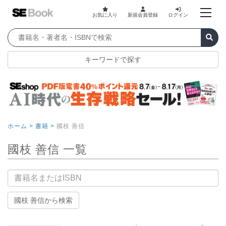
お気に入り
新規会員登録
ログイン
キーワードで探す
ホーム >
書籍 >
國枝 善信
國枝 善信 一覧
書籍名
國枝 善信から検索