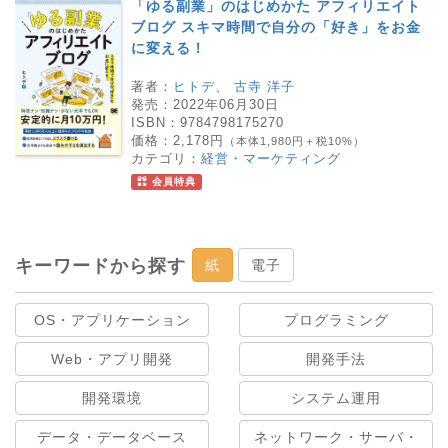
「ゆる副業」のはじめかた アフィリエイト
ブログ スキマ時間で自分の「好き」をお金
に変える！
著者：
ヒトデ
、
古寺 洋子
発売：
2022年06月30日
ISBN：
9784798175270
価格：
2,178円
（本体1,980円＋税10%）
カテゴリ：
経営・マーケティング
会員特典
キーワードから探す
紙
電子
OS・アプリケーション
プログラミング
Web・アプリ開発
開発手法
開発環境
システム運用
データ・データベース
ネットワーク・サーバ・