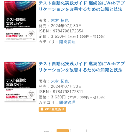
テスト自動化実践ガイド 継続的にWebアプ
リケーションを改善するための知識と技法
著者：
末村 拓也
発売：
2024年07月30日
ISBN：
9784798172354
定価：
3,630円
（本体3,300円＋税10%）
カテゴリ：
開発管理
テスト自動化実践ガイド 継続的にWebアプ
リケーションを改善するための知識と技法
著者：
末村 拓也
発売：
2024年07月30日
ISBN：
9784798172811
価格：
3,630円
（本体3,300円＋税10%）
カテゴリ：
開発管理
PDF直販あり